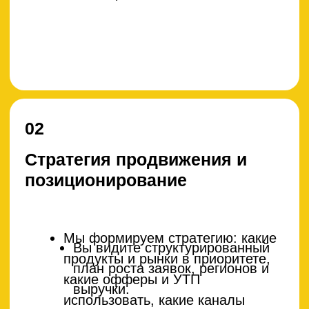
04
Запуск каналов привлечения
Мы запускаем SEO, контекстную
Вы начинаете стабильно
рекламу, отраслевые площадки,
получать целевые обращения от
тендерный мониторинг и другие
дилеров, подрядчиков и
релевантные каналы.
корпоративных клиентов.
05
Оптимизация и отбор
качественных лидов