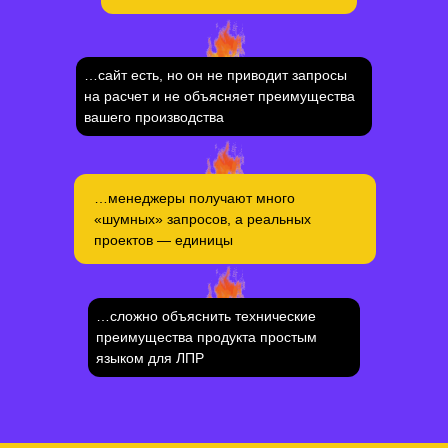
Мы изучаем вашу продукцию,
Вы получаете понятное видение:
мощности, маржинальность
…сайт есть, но он не приводит запросы
какие ниши и сегменты выгоднее
направлений, портрет целевых
на расчет и не объясняет преимущества
продвигать и где есть скрытый
клиентов и конкурентов.
вашего производства
потенциал.
…менеджеры получают много
«шумных» запросов, а реальных
проектов — единицы
02
Стратегия продвижения и
позиционирование
…сложно объяснить технические
преимущества продукта простым
языком для ЛПР
Мы формируем стратегию: какие
Вы видите структурированный
продукты и рынки в приоритете,
план роста заявок, регионов и
какие офферы и УТП
выручки.
использовать, какие каналы