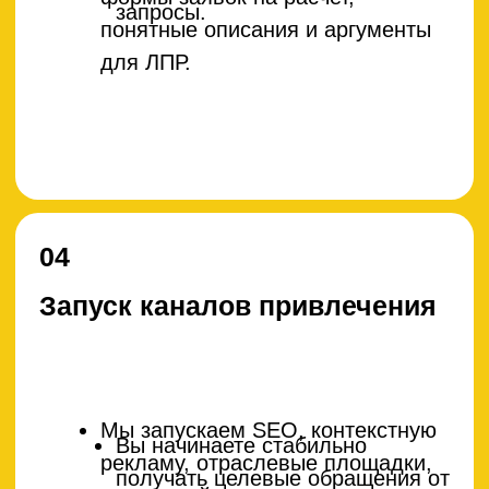
контрактов без хаотичных
дилерскими сетями.
рекламных кампаний.