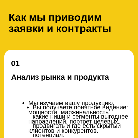
дадут максимальный эффект.
03
Упаковка сайта и
предложений
Мы дорабатываем сайт,
Вы получаете сайт, который
страницы направлений и кейсы,
«говорит» на языке ваших
подготавливаем каталоги,
клиентов и превращает визиты в
формы заявок на расчет,
запросы.
понятные описания и аргументы
для ЛПР.