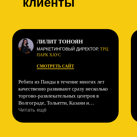
клиенты
ЛИЛИТ ТОНОЯН
МАРКЕТИНГОВЫЙ ДИРЕКТОР,
ТРЦ
ПАРК ХАУС
СМОТРЕТЬ САЙТ
Ребята из Панды в течение многих лет
качественно развивают сразу несколько
торгово-развлекательных центров в
Волгограде, Тольятти, Казани и
Екатеринбурге в социальных сетях. За
Читать ещё
несколько лет показатели выросли в
несколько раз. Особенно хочу отметить
оперативность в решении срочных