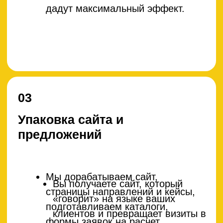
Мы анализируем заявки,
Вы получаете меньше «пустых»
отключаем нерелевантные
запросов и больше реальных
сегменты, усиливаем
проектов с высокой маржой.
направления с лучшей
экономикой, дорабатываем
посадочные страницы и
офферы.
06
Масштабирование и развитие
Мы расширяем географию,
Вы растете предсказуемо:
тестируем новые гипотезы и
увеличиваете загрузку
продукты, усиливаем работу с
производства и объем
повторными заказами и