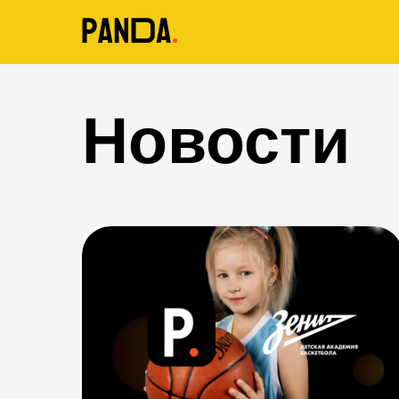
ym(39314380, 'getClientID', function(clientID) { <тело функции> })
Новости